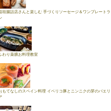
稲垣腸詰店さんと楽しむ 手づくりソーセージ＆ワンプレートラ
ン
ふわり薬膳お料理教室
おもてなしのスペイン料理 イベリコ豚とニンニクの芽のパエリ
ア