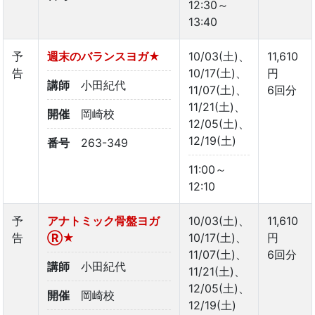
12:30～
13:40
予
週末のバランスヨガ★
10/03(土)、
11,610
告
10/17(土)、
円
講師
小田紀代
11/07(土)、
6回分
11/21(土)、
開催
岡崎校
12/05(土)、
12/19(土)
番号
263-349
11:00～
12:10
予
アナトミック骨盤ヨガ
10/03(土)、
11,610
告
Ⓡ★
10/17(土)、
円
11/07(土)、
6回分
講師
小田紀代
11/21(土)、
12/05(土)、
開催
岡崎校
12/19(土)