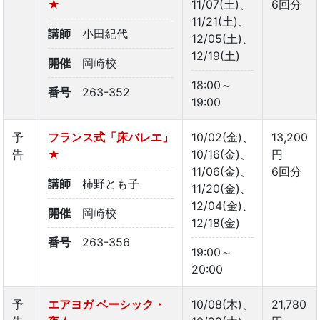
★
11/07(土)、
6回分
11/21(土)、
講師
小田紀代
12/05(土)、
12/19(土)
開催
岡崎校
18:00～
番号
263-352
19:00
予
フランス式「床バレエ」
10/02(金)、
13,200
告
★
10/16(金)、
円
11/06(金)、
6回分
講師
柿野とも子
11/20(金)、
12/04(金)、
開催
岡崎校
12/18(金)
番号
263-356
19:00～
20:00
予
エアヨガ ベーシック・
10/08(木)、
21,780