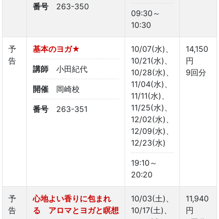
番号
263-350
09:30～
10:30
予
基本のヨガ★
10/07(水)、
14,150
告
10/21(水)、
円
講師
小田紀代
10/28(水)、
9回分
11/04(水)、
開催
岡崎校
11/11(水)、
11/25(水)、
番号
263-351
12/02(水)、
12/09(水)、
12/23(水)
19:10～
20:20
予
心地よい香りに包まれ
10/03(土)、
11,940
告
る アロマとヨガと瞑想
10/17(土)、
円