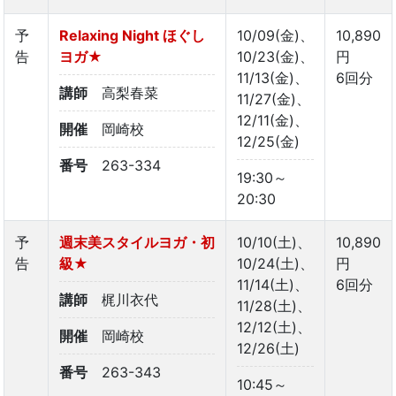
予
Relaxing Night ほぐし
10/09(金)、
10,890
告
ヨガ★
10/23(金)、
円
11/13(金)、
6回分
講師
高梨春菜
11/27(金)、
12/11(金)、
開催
岡崎校
12/25(金)
番号
263-334
19:30～
20:30
予
週末美スタイルヨガ・初
10/10(土)、
10,890
告
級★
10/24(土)、
円
11/14(土)、
6回分
講師
梶川衣代
11/28(土)、
12/12(土)、
開催
岡崎校
12/26(土)
番号
263-343
10:45～