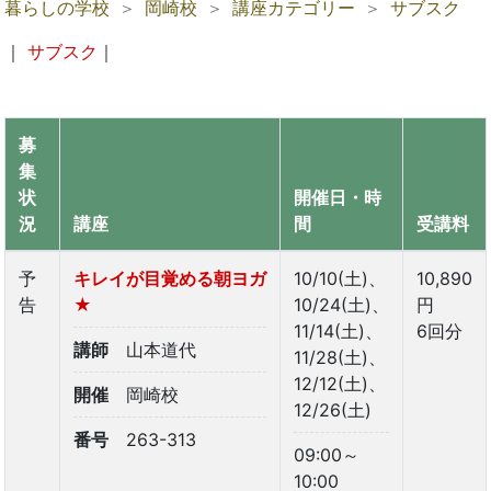
暮らしの学校
岡崎校
講座カテゴリー
サブスク
｜
サブスク
｜
募
集
状
開催日・時
況
講座
間
受講料
予
キレイが目覚める朝ヨガ
10/10(土)、
10,890
告
★
10/24(土)、
円
11/14(土)、
6回分
講師
山本道代
11/28(土)、
12/12(土)、
開催
岡崎校
12/26(土)
番号
263-313
09:00～
10:00