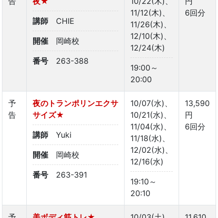
告
夜★
10/22(木)、
円
11/12(木)、
6回分
講師
CHIE
11/26(木)、
12/10(木)、
開催
岡崎校
12/24(木)
番号
263-388
19:00～
20:00
予
夜のトランポリンエクサ
10/07(水)、
13,590
告
サイズ★
10/21(水)、
円
11/04(水)、
6回分
講師
Yuki
11/18(水)、
12/02(水)、
開催
岡崎校
12/16(水)
番号
263-391
19:10～
20:10
予
美ボディ筋トレ★
10/03(土)、
11,610