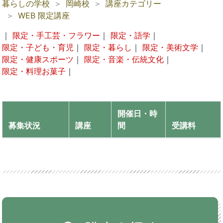
暮らしの学校
岡崎校
講座カテゴリー
WEB 限定講座
｜
限定・手工芸・フラワー
｜
限定・語学
｜
限定・子ども・育児
｜
限定・暮らし
｜
限定・美術文学
｜
限定・健康スポーツ
｜
限定・音楽・伝統文化
｜
限定・料理お菓子
｜
開催日・時
募集状況
講座
間
受講料