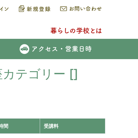
座カテゴリー []
時間
受講料