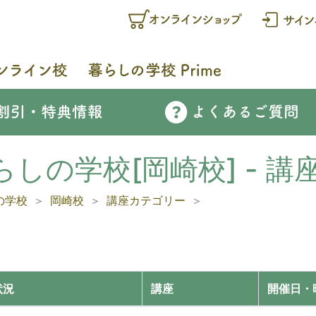
らしの学校[岡崎校] - 講
の学校
岡崎校
講座カテゴリー
状況
講座
開催日・