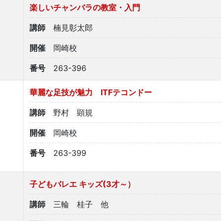
楽しいチャンバラの教室・入門
講師
楠見彰太郎
開催
岡崎校
番号
263-396
華麗な足技が魅力 ITFテコンドー
講師
野村 顕規
開催
岡崎校
番号
263-399
子どもバレエ キッズ(3才～）
講師
三輪 桂子 他