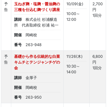
予
玉ねぎ麹・塩麹・醤油麹の
10/09(金)
2,700
告
三種を仕込む麹づくり講座
円
10:00～
1回分
講師
株式会社 杉浦醸造
12:00
所 代表取締役 杉浦 祐一
開催
岡崎校
番号
263-948
予
基礎から作る伝統的な白菜
11/26(木)
6,800
告
キムチとテンジャンチゲの
円
10:30～
会
1回分
14:00
講師
金厚子
開催
岡崎校
番号
263-950