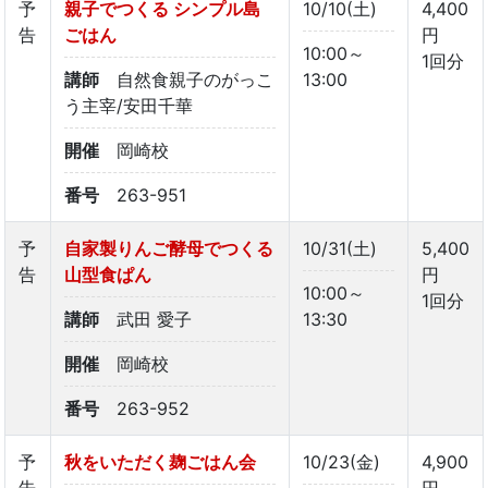
予
親子でつくる シンプル島
10/10(土)
4,400
告
ごはん
円
10:00～
1回分
講師
自然食親子のがっこ
13:00
う主宰/安田千華
開催
岡崎校
番号
263-951
予
自家製りんご酵母でつくる
10/31(土)
5,400
告
山型食ぱん
円
10:00～
1回分
講師
武田 愛子
13:30
開催
岡崎校
番号
263-952
予
秋をいただく麹ごはん会
10/23(金)
4,900
告
円