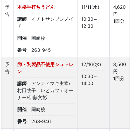
予
本格手打ちうどん
11/11(水)
4,620
告
円
講師
イチトサンブンノイ
10:30～
1回分
チ
12:30
開催
岡崎校
番号
263-945
予
卵・乳製品不使用シュトレ
12/16(水)
8,500
告
ン
円
10:30～
1回分
講師
アンティマキ主宰/
14:00
村田牧子 いとカフェオー
ナー/伊藤文彰
開催
岡崎校
番号
263-946