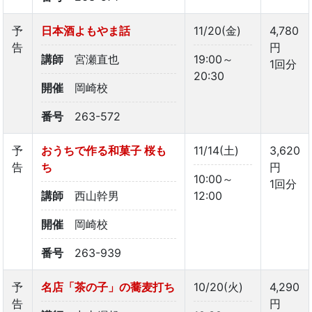
予
日本酒よもやま話
11/20(金)
4,780
告
円
講師
宮瀬直也
19:00～
1回分
20:30
開催
岡崎校
番号
263-572
予
おうちで作る和菓子 桜も
11/14(土)
3,620
告
ち
円
10:00～
1回分
講師
西山幹男
12:00
開催
岡崎校
番号
263-939
予
名店「茶の子」の蕎麦打ち
10/20(火)
4,290
告
円