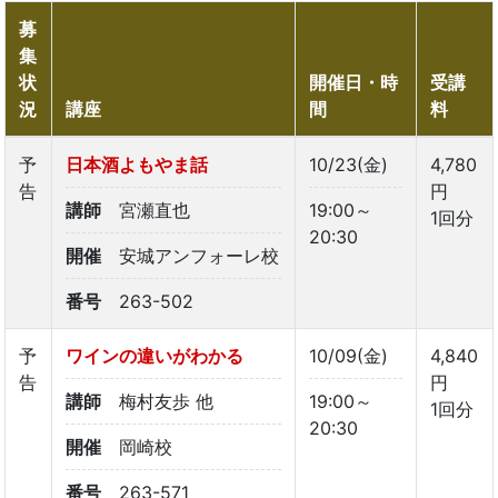
募
集
状
開催日・時
受講
況
講座
間
料
予
日本酒よもやま話
10/23(金)
4,780
告
円
講師
宮瀬直也
19:00～
1回分
20:30
開催
安城アンフォーレ校
番号
263-502
予
ワインの違いがわかる
10/09(金)
4,840
告
円
講師
梅村友歩 他
19:00～
1回分
20:30
開催
岡崎校
番号
263-571