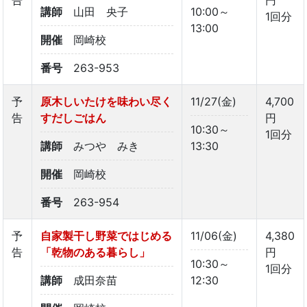
講師
山田 央子
10:00～
1回分
13:00
開催
岡崎校
番号
263-953
予
原木しいたけを味わい尽く
11/27(金)
4,700
告
すだしごはん
円
10:30～
1回分
講師
みつや みき
13:30
開催
岡崎校
番号
263-954
予
自家製干し野菜ではじめる
11/06(金)
4,380
告
「乾物のある暮らし」
円
10:30～
1回分
講師
成田奈苗
12:30