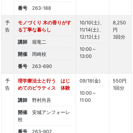
番号
263-188
予
モノづくり 木の香りがす
10/10(土)、
8,250
告
る丁寧な暮らし
11/14(土)、
円
12/12(土)
3回分
講師
堀竜二
10:00～
開催
岡崎校
13:00
番号
263-690
予
理学療法士と行う はじ
09/18(金)
550円
告
めてのピラティス 体験
1回分
10:00～
講師
野村尚吾
11:00
開催
安城アンフォーレ
校
番号
263-902