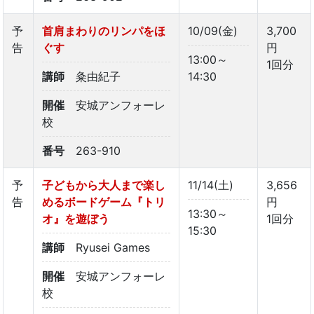
予
首肩まわりのリンパをほ
10/09(金)
3,700
告
ぐす
円
13:00～
1回分
講師
粂由紀子
14:30
開催
安城アンフォーレ
校
番号
263-910
予
子どもから大人まで楽し
11/14(土)
3,656
告
めるボードゲーム『トリ
円
13:30～
オ』を遊ぼう
1回分
15:30
講師
Ryusei Games
開催
安城アンフォーレ
校