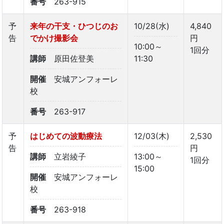
番号
263-915
予
来年の干支・ひつじのお
10/28(水)
4,840
告
でかけ撮影会
円
10:00～
1回分
講師
原田佐登美
11:30
開催
安城アンフォーレ
校
番号
263-917
予
はじめての波動療法
12/03(木)
2,530
告
円
講師
立岩綾子
13:00～
1回分
15:00
開催
安城アンフォーレ
校
番号
263-918