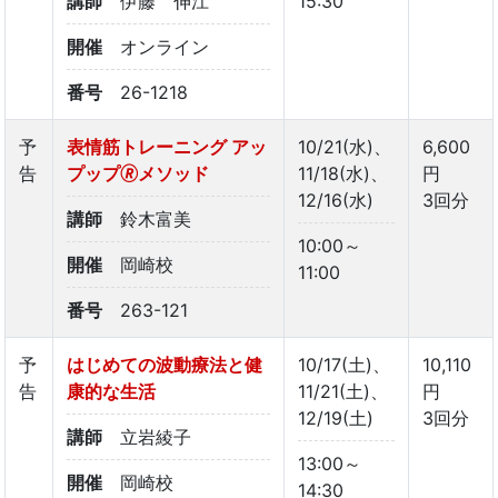
講師
伊藤 伸江
15:30
開催
オンライン
番号
26-1218
予
表情筋トレーニング アッ
10/21(水)、
6,600
告
プップ🄬メソッド
11/18(水)、
円
12/16(水)
3回分
講師
鈴木富美
10:00～
開催
岡崎校
11:00
番号
263-121
予
はじめての波動療法と健
10/17(土)、
10,110
告
康的な生活
11/21(土)、
円
12/19(土)
3回分
講師
立岩綾子
13:00～
開催
岡崎校
14:30