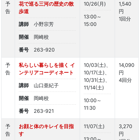
予
花で巡る三河の歴史の散
10/26(月)
1,540
告
歩道
円
13:00～
1回分
講師
小野宗芳
15:00
開催
岡崎校
番号
263-920
予
私らしい暮らしを描く イ
10/03(土)、
14,090
告
ンテリアコーディネート
10/17(土)、
円
10/31(土)、
4回分
講師
山口亜紀子
11/14(土)
開催
岡崎校
10:00～
11:30
番号
263-921
予
お顔と体のキレイを目指
11/07(土)
3,270
告
す
円
13:00～