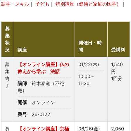
語学・スキル
｜
子ども
｜
特別講座（健康と家庭の医学）
｜
募
集
状
開催日・時
況
講座
間
受講料
募
【オンライン講座】仏の
01/22(木)
1,540
集
教えから学ぶ 法話
円
10:00～
終
1回分
講師
鈴木泰道（不絶
11:30
了
庵）
開催
オンライン
番号
26-0122
募
【オンライン講座】京極
06/26(金)
2,050