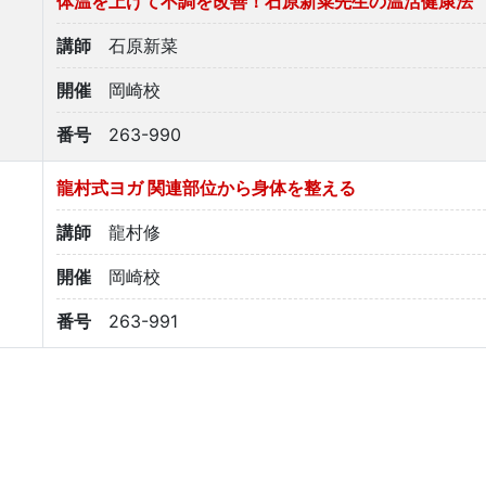
体温を上げて不調を改善！石原新菜先生の温活健康法
講師
石原新菜
開催
岡崎校
番号
263-990
龍村式ヨガ 関連部位から身体を整える
講師
龍村修
開催
岡崎校
番号
263-991