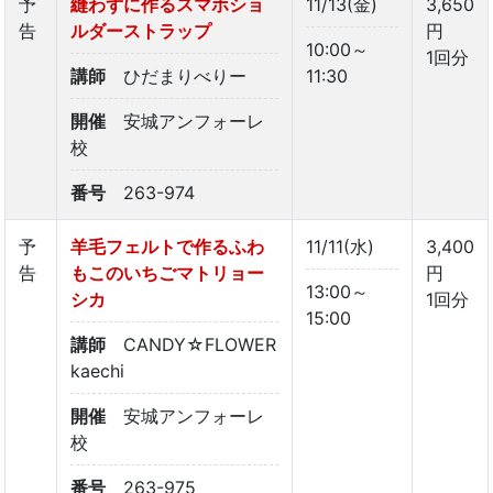
予
縫わずに作るスマホショ
11/13(金)
3,650
告
ルダーストラップ
円
10:00～
1回分
講師
ひだまりべりー
11:30
開催
安城アンフォーレ
校
番号
263-974
予
羊毛フェルトで作るふわ
11/11(水)
3,400
告
もこのいちごマトリョー
円
13:00～
シカ
1回分
15:00
講師
CANDY☆FLOWER
kaechi
開催
安城アンフォーレ
校
番号
263-975