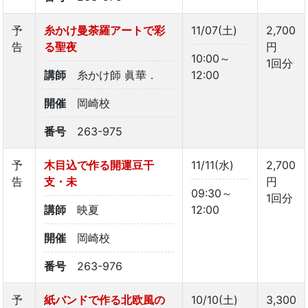
予
糸かけ曼荼羅アートで彩
11/07(土)
2,700
告
る聖夜
円
10:00～
1回分
講師
糸かけ師 眞華．
12:00
開催
岡崎校
番号
263-975
予
木目込で作る開運豆干
11/11(水)
2,700
告
支・未
円
09:30～
1回分
講師
映夏
12:00
開催
岡崎校
番号
263-976
予
紙バンドで作る北欧風の
10/10(土)
3,300