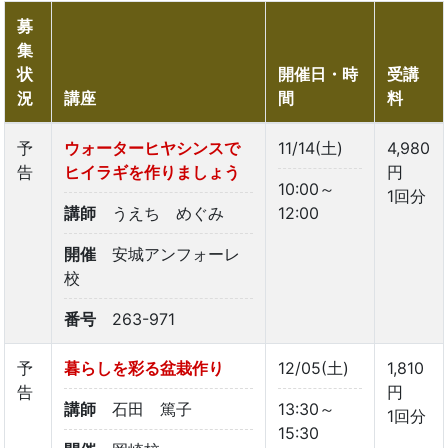
募
集
状
開催日・時
受講
況
講座
間
料
予
ウォーターヒヤシンスで
11/14(土)
4,980
告
ヒイラギを作りましょう
円
10:00～
1回分
講師
うえち めぐみ
12:00
開催
安城アンフォーレ
校
番号
263-971
予
暮らしを彩る盆栽作り
12/05(土)
1,810
告
円
講師
石田 篤子
13:30～
1回分
15:30