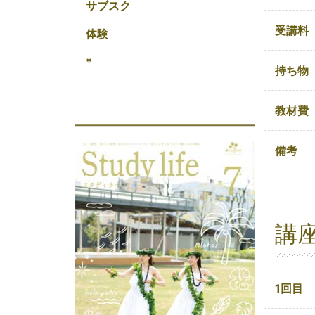
サブスク
受講料
体験
*
持ち物
教材費
備考
講
1回目