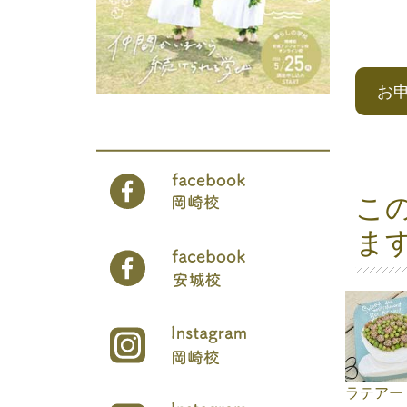
お
こ
ま
ラテアー