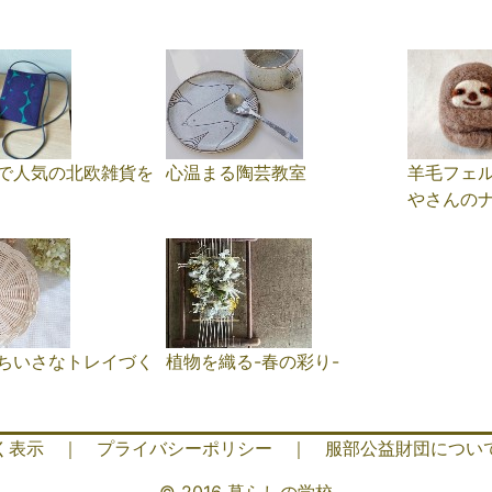
で人気の北欧雑貨を
心温まる陶芸教室
羊毛フェ
やさんの
ちいさなトレイづく
植物を織る-春の彩り-
く表示
｜
プライバシーポリシー
｜
服部公益財団につい
© 2016 暮らしの学校