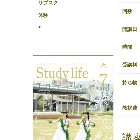
サブスク
回数
体験
*
開講日
時間
受講料
持ち物
教材費
講