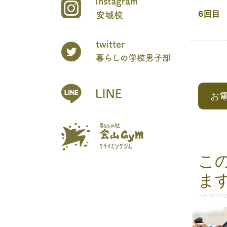
6回目
お
こ
ま