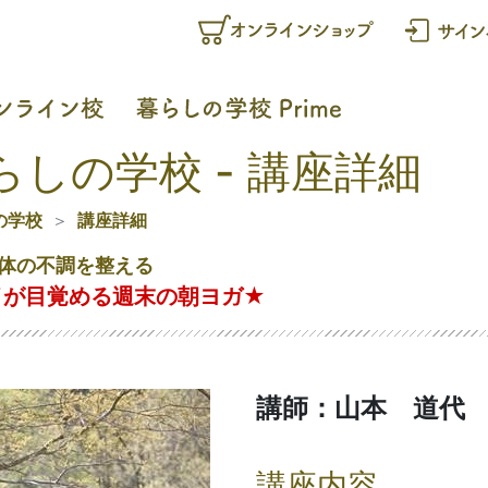
らしの学校 - 講座詳細
の学校
講座詳細
体の不調を整える
イが目覚める週末の朝ヨガ★
講師：山本 道代
講座内容