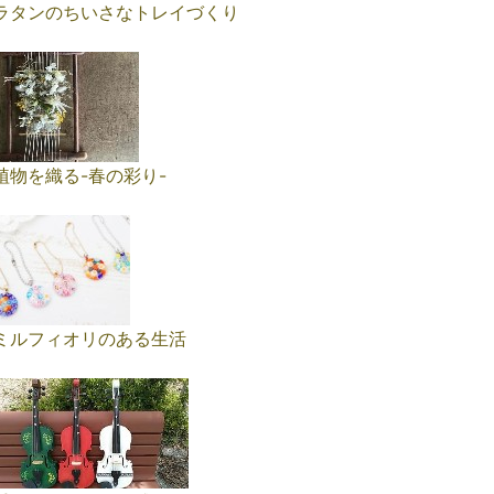
ラタンのちいさなトレイづくり
植物を織る-春の彩り-
ミルフィオリのある生活