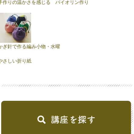
手作りの温かさを感じる バイオリン作り
かぎ針で作る編み小物・水曜
やさしい折り紙