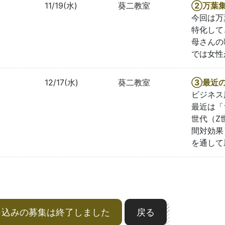
11/19(水)
葵二教室
②万葉
今回は万
特化して
母さんの
では女性
12/17(水)
葵二教室
③最近の
ビジネス
最近は「
世代（Z
間対効果
を通して
申込みの募集は終了しました
戻る