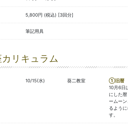
5,800円 (税込) [3回分]
筆記用具
座カリキュラム
10/15(水)
葵二教室
①旧暦
10月6
にした暦
ームーン
るように
す。