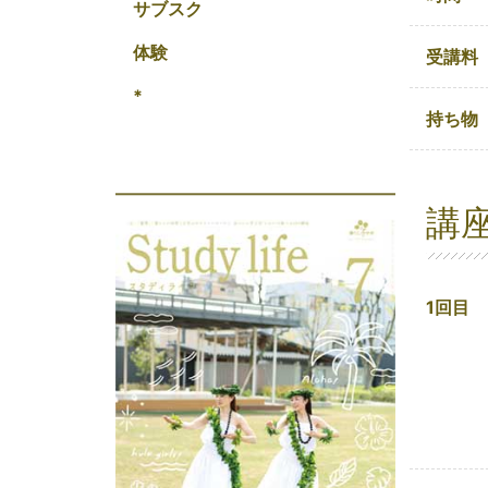
サブスク
体験
受講料
*
持ち物
講
1回目