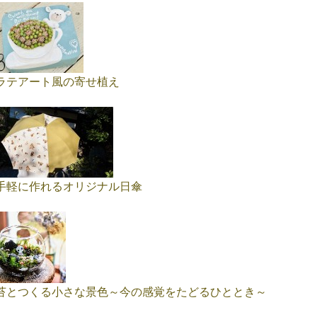
ラテアート風の寄せ植え
手軽に作れるオリジナル日傘
苔とつくる小さな景色～今の感覚をたどるひととき～