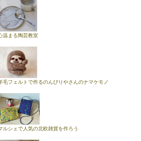
心温まる陶芸教室
羊毛フェルトで作るのんびりやさんのナマケモノ
マルシェで人気の北欧雑貨を作ろう