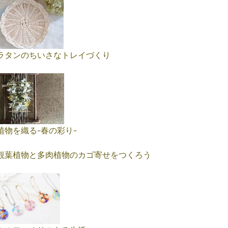
ラタンのちいさなトレイづくり
植物を織る-春の彩り-
観葉植物と多肉植物のカゴ寄せをつくろう