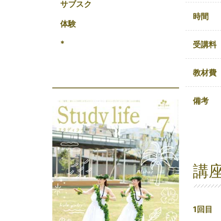
サブスク
時間
体験
*
受講料
教材費
備考
講
1回目