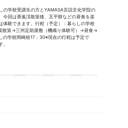
しの学校受講生の方とYAMASA言語文化学院の
。今回は香嵐渓散策後、五平餅などの昼食を楽
は体験できます。行程（予定）：暮らしの学校
嵐渓散策→三州足助屋敷（機織り体験可）→昼食→
の学校岡崎校17：30※現在の行程は予定で
す。