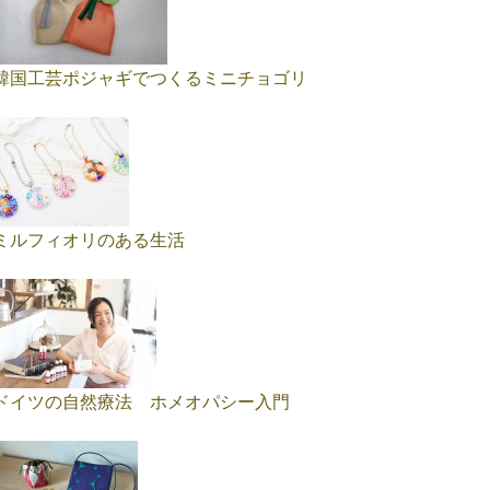
韓国工芸ポジャギでつくるミニチョゴリ
ミルフィオリのある生活
ドイツの自然療法 ホメオパシー入門