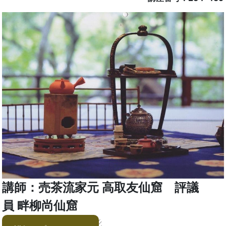
講師：売茶流家元 高取友仙窟 評議
員 畔柳尚仙窟