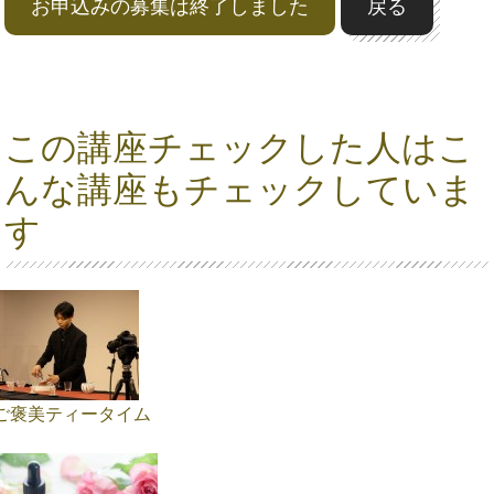
お申込みの募集は終了しました
戻る
この講座チェックした人はこ
んな講座もチェックしていま
す
ご褒美ティータイム