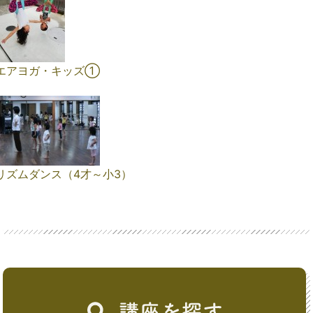
エアヨガ・キッズ①
リズムダンス（4才～小3）