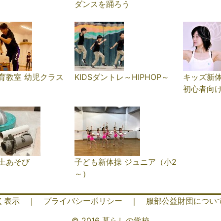
ダンスを踊ろう
育教室 幼児クラス
KIDSダントレ～HIPHOP～
キッズ新
初心者向
土あそび
子ども新体操 ジュニア（小2
～）
く表示
｜
プライバシーポリシー
｜
服部公益財団につい
© 2016 暮らしの学校