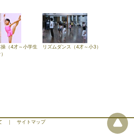
体操（4才～小学生
リズムダンス（4才～小3）
け）
て
｜
サイトマップ