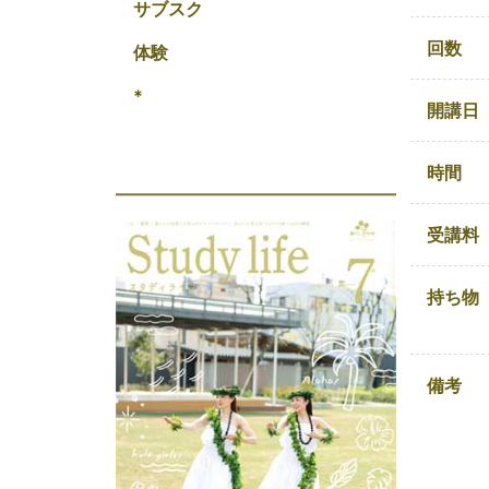
サブスク
回数
体験
*
開講日
時間
受講料
持ち物
備考