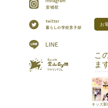
お
こ
ま
キッズ新