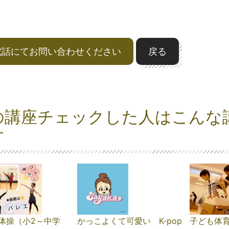
電話にてお問い合わせください
戻る
の講座チェックした人はこんな
す
体操（小2～中学
かっこよくて可愛い K-pop
子ども体育