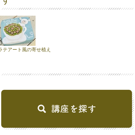
ラテアート風の寄せ植え