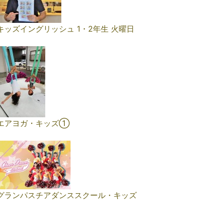
キッズイングリッシュ 1・2年生 火曜日
エアヨガ・キッズ①
グランパスチアダンススクール・キッズ