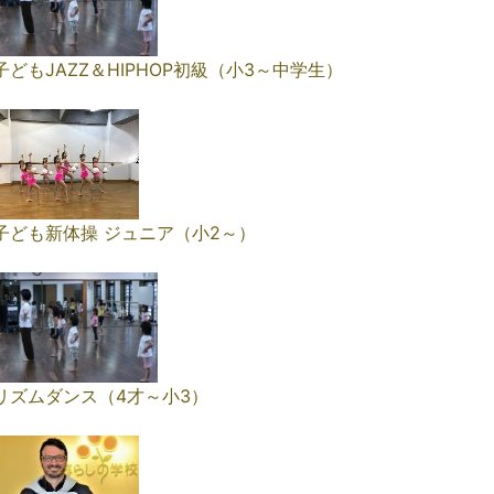
子どもJAZZ＆HIPHOP初級（小3～中学生）
子ども新体操 ジュニア（小2～）
リズムダンス（4才～小3）