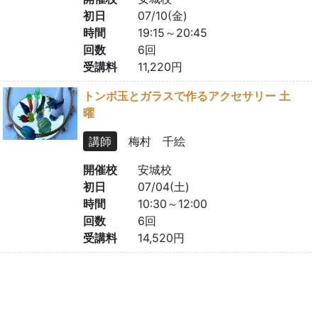
初日
07/10(金)
時間
19:15～20:45
回数
6回
受講料
11,220円
トンボ玉とガラスで作るアクセサリー 土
曜
講師
梅村 千絵
開催校
安城校
初日
07/04(土)
時間
10:30～12:00
回数
6回
受講料
14,520円