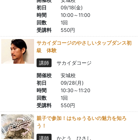
初日
09/18(金)
時間
10:00～11:00
回数
1回
受講料
550円
サカイダコージのやさしいタップダンス初
級 体験
講師
サカイダコージ
開催校
安城校
初日
09/28(月)
時間
10:30～11:20
回数
1回
受講料
550円
親子で参加！はちゅうるいの魅力を知ろ
う！
講師
かとう ひさし