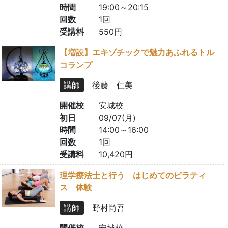
時間
19:00～20:15
回数
1回
受講料
550円
【増設】エキゾチックで魅力あふれるトル
コランプ
講師
後藤 仁美
開催校
安城校
初日
09/07(月)
時間
14:00～16:00
回数
1回
受講料
10,420円
理学療法士と行う はじめてのピラティ
ス 体験
講師
野村尚吾
開催校
安城校