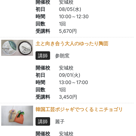
開催校
安城校
初日
08/05(水)
時間
10:00～12:30
回数
1回
受講料
5,670円
土と向き合う大人のゆったり陶芸
講師
参朗窯
開催校
安城校
初日
09/01(火)
時間
13:00～17:00
回数
1回
受講料
3,450円
韓国工芸ポジャギでつくるミニチョゴリ
講師
麗子
開催校
安城校