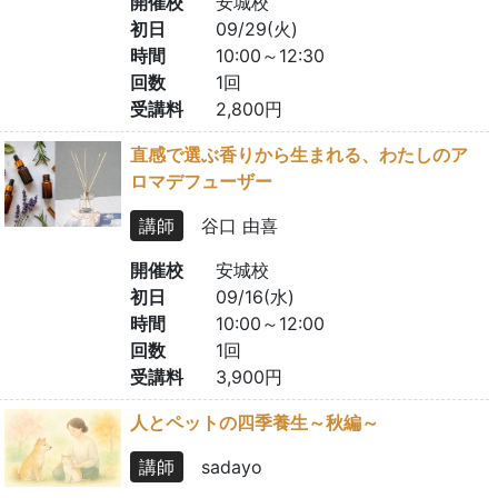
開催校
安城校
初日
09/29(火)
時間
10:00～12:30
回数
1回
受講料
2,800円
直感で選ぶ香りから生まれる、わたしのア
ロマデフューザー
講師
谷口 由喜
開催校
安城校
初日
09/16(水)
時間
10:00～12:00
回数
1回
受講料
3,900円
人とペットの四季養生～秋編～
講師
sadayo