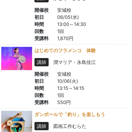
開催校
安城校
初日
08/05(水)
時間
13:00～14:30
回数
1回
受講料
1,870円
はじめてのフラメンコ 体験
講師
潤マリア・永島佳江
開催校
安城校
初日
10/06(火)
時間
13:15～14:15
回数
1回
受講料
550円
ダンボールで「釣り」を楽しもう
講師
図画工作むらた