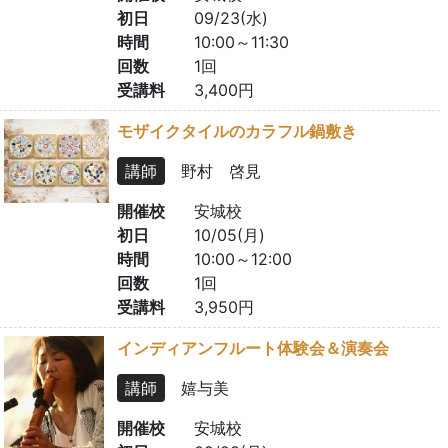
初日
09/23(水)
時間
10:00～11:30
回数
1回
受講料
3,400円
モザイクタイルのカラフル鍋敷き
講師
野村 啓見
開催校
安城校
初日
10/05(月)
時間
10:00～12:00
回数
1回
受講料
3,950円
インディアンフルート体験会＆演奏会
講師
嬉与美
開催校
安城校