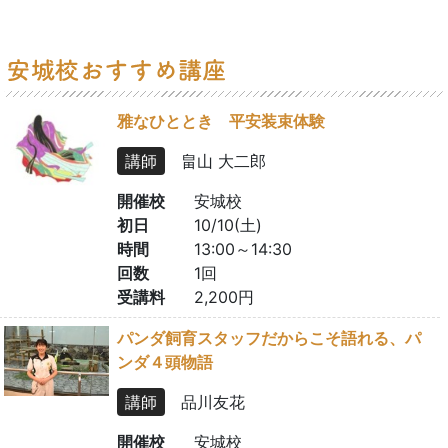
雅なひととき 平安装束体験
講師
畠山 大二郎
開催校
安城校
初日
10/10(土)
時間
13:00～14:30
回数
1回
受講料
2,200円
パンダ飼育スタッフだからこそ語れる、パ
ンダ４頭物語
講師
品川友花
開催校
安城校