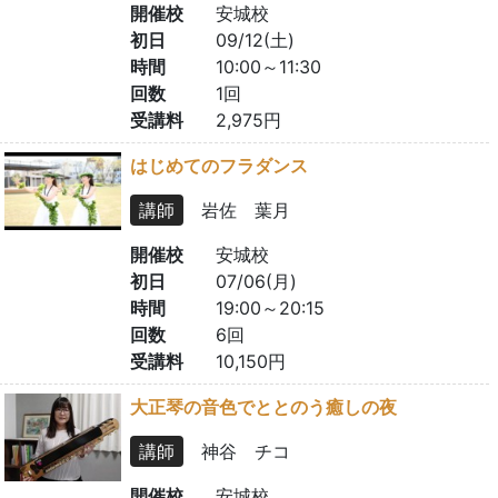
開催校
安城校
初日
09/12(土)
時間
10:00～11:30
回数
1回
受講料
2,975円
はじめてのフラダンス
講師
岩佐 葉月
開催校
安城校
初日
07/06(月)
時間
19:00～20:15
回数
6回
受講料
10,150円
大正琴の音色でととのう癒しの夜
講師
神谷 チコ
開催校
安城校