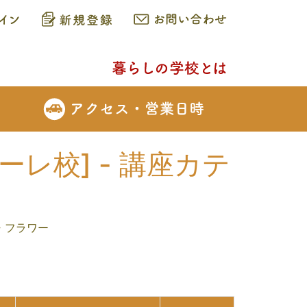
レ校] - 講座カテ
・フラワー