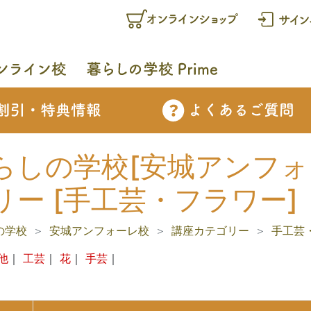
らしの学校[安城アンフォー
リー [手工芸・フラワー]
の学校
安城アンフォーレ校
講座カテゴリー
手工芸
他
｜
工芸
｜
花
｜
手芸
｜