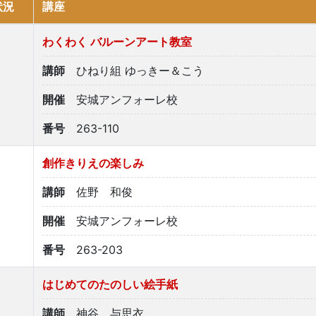
状況
講座
わくわく バルーンアート教室
講師
ひねり組 ゆっきー＆こう
開催
安城アンフォーレ校
番号
263-110
創作きりえの楽しみ
講師
佐野 和俊
開催
安城アンフォーレ校
番号
263-203
はじめてのたのしい絵手紙
講師
神谷 与思衣