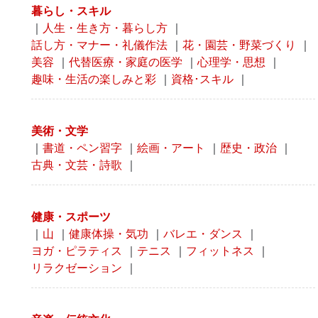
暮らし・スキル
｜
人生・生き方・暮らし方
｜
話し方・マナー・礼儀作法
｜
花・園芸・野菜づくり
｜
美容
｜
代替医療・家庭の医学
｜
心理学・思想
｜
趣味・生活の楽しみと彩
｜
資格･スキル
｜
美術・文学
｜
書道・ペン習字
｜
絵画・アート
｜
歴史・政治
｜
古典・文芸・詩歌
｜
健康・スポーツ
｜
山
｜
健康体操・気功
｜
バレエ・ダンス
｜
ヨガ・ピラティス
｜
テニス
｜
フィットネス
｜
リラクゼーション
｜