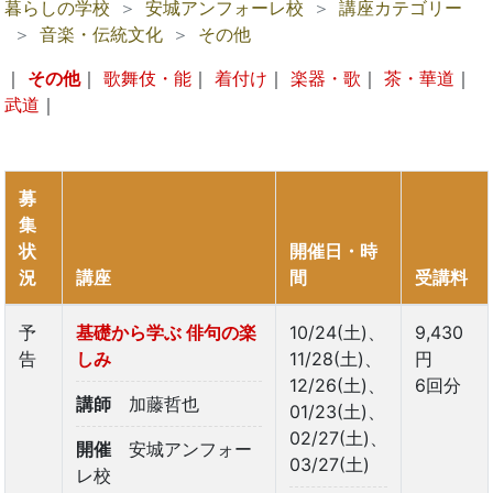
暮らしの学校
安城アンフォーレ校
講座カテゴリー
音楽・伝統文化
その他
｜
その他
｜
歌舞伎・能
｜
着付け
｜
楽器・歌
｜
茶・華道
｜
武道
｜
募
集
状
開催日・時
況
講座
間
受講料
予
基礎から学ぶ 俳句の楽
10/24(土)、
9,430
告
しみ
11/28(土)、
円
12/26(土)、
6回分
講師
加藤哲也
01/23(土)、
02/27(土)、
開催
安城アンフォー
03/27(土)
レ校