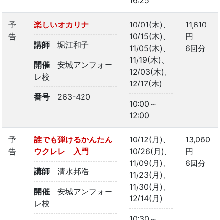
16:25
予
楽しいオカリナ
10/01(木)、
11,610
告
10/15(木)、
円
講師
堀江和子
11/05(木)、
6回分
11/19(木)、
開催
安城アンフォー
12/03(木)、
レ校
12/17(木)
番号
263-420
10:00～
12:00
予
誰でも弾けるかんたん
10/12(月)、
13,060
告
ウクレレ 入門
10/26(月)、
円
11/09(月)、
6回分
講師
清水邦浩
11/23(月)、
11/30(月)、
開催
安城アンフォー
12/14(月)
レ校
10:30～