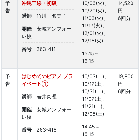
予
沖縄三線・初級
10/06(火)、
14,520
告
10/20(火)、
円
講師
竹川 名美子
11/03(火)、
6回分
11/17(火)、
開催
安城アンフォー
12/01(火)、
レ校
12/15(火)
番号
263-411
15:15～
16:15
予
はじめてのピアノ プラ
10/03(土)、
19,800
告
イベート①
10/17(土)、
円
10/31(土)、
6回分
講師
若井真理
11/07(土)、
11/21(土)、
開催
安城アンフォー
12/05(土)
レ校
14:45～
番号
263-416
15:15