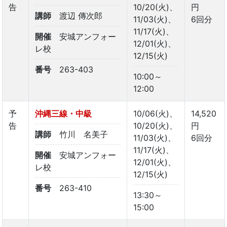
告
10/20(火)、
円
講師
渡辺 傳次郎
11/03(火)、
6回分
11/17(火)、
開催
安城アンフォー
12/01(火)、
レ校
12/15(火)
番号
263-403
10:00～
12:00
予
沖縄三線・中級
10/06(火)、
14,520
告
10/20(火)、
円
講師
竹川 名美子
11/03(火)、
6回分
11/17(火)、
開催
安城アンフォー
12/01(火)、
レ校
12/15(火)
番号
263-410
13:30～
15:00