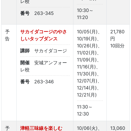
レ校
10:30～
番号
263-345
11:20
予
サカイダコージのやさ
10/05(月)、
21,780
告
しいタップダンス
10/19(月)、
円
10/26(月)、
10回分
講師
サカイダコージ
11/02(月)、
11/09(月)、
開催
安城アンフォー
11/16(月)、
レ校
11/30(月)、
12/07(月)、
番号
263-346
12/14(月)、
12/21(月)
11:30～
12:30
予
津軽三味線を楽しむ
10/06(火)、
13,060