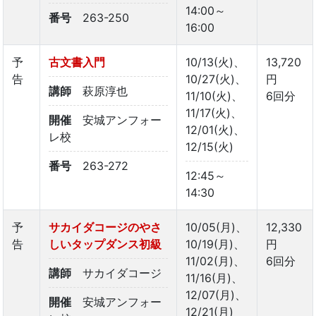
14:00～
番号
263-250
16:00
予
古文書入門
10/13(火)、
13,720
告
10/27(火)、
円
講師
萩原淳也
11/10(火)、
6回分
11/17(火)、
開催
安城アンフォー
12/01(火)、
レ校
12/15(火)
番号
263-272
12:45～
14:30
予
サカイダコージのやさ
10/05(月)、
12,330
告
しいタップダンス初級
10/19(月)、
円
11/02(月)、
6回分
講師
サカイダコージ
11/16(月)、
12/07(月)、
開催
安城アンフォー
12/21(月)