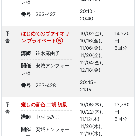
レ校
20:10～
番号
263-427
20:40
予
はじめてのヴァイオリ
10/02(金)、
14,520
告
ン プライベート➄
10/16(金)、
円
11/06(金)、
6回分
講師
鈴木麻由子
11/20(金)、
12/04(金)、
開催
安城アンフォー
12/18(金)
レ校
20:45～
番号
263-428
21:15
予
癒しの音色 二胡 初級
10/08(木)、
13,790
告
10/22(木)、
円
講師
中村ゆみこ
11/12(木)、
6回分
11/26(木)、
開催
安城アンフォー
12/10(木)、