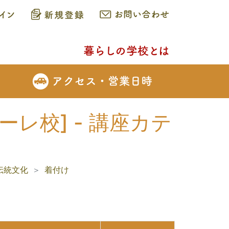
レ校] - 講座カテ
伝統文化
着付け