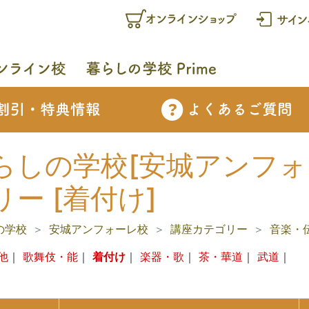
らしの学校[安城アンフォー
リー [着付け]
の学校
安城アンフォーレ校
講座カテゴリー
音楽・
他
｜
歌舞伎・能
｜
着付け
｜
楽器・歌
｜
茶・華道
｜
武道
｜