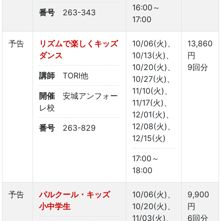
16:00～
番号
263-343
17:00
予告
リズムで楽しくキッズ
10/06(火)、
13,860
ダンス
10/13(火)、
円
10/20(火)、
9回分
講師
TORI他
10/27(火)、
11/10(火)、
開催
安城アンフォー
11/17(火)、
レ校
12/01(火)、
12/08(火)、
番号
263-829
12/15(火)
17:00～
18:00
予告
パルクール・キッズ
10/06(火)、
9,900
小中学生
10/20(火)、
円
11/03(火)、
6回分