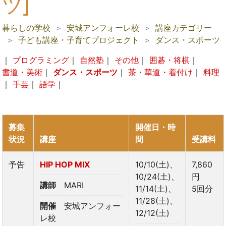
ツ]
暮らしの学校
安城アンフォーレ校
講座カテゴリー
子ども講座・子育てプロジェクト
ダンス・スポーツ
｜
プログラミング
｜
自然塾
｜
その他
｜
囲碁・将棋
｜
書道・美術
｜
ダンス・スポーツ
｜
茶・華道・着付け
｜
料理
｜
手芸
｜
語学
｜
募集
開催日・時
状況
講座
間
受講料
予告
HIP HOP MIX
10/10(土)、
7,860
10/24(土)、
円
講師
MARI
11/14(土)、
5回分
11/28(土)、
開催
安城アンフォー
12/12(土)
レ校