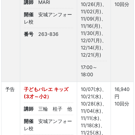
講師
MARI
10/26(月)、
10回分
11/02(月)、
開催
安城アンフォー
11/09(月)、
レ校
11/16(月)、
11/30(月)、
番号
263-836
12/07(月)、
12/14(月)、
12/21(月)
17:00～
18:00
予告
子どもバレエ キッズ
10/07(水)、
16,940
(3才～小2）
10/21(水)、
円
10/28(水)、
10回分
講師
三輪 桂子 他
11/04(水)、
11/11(水)、
開催
安城アンフォー
11/18(水)、
レ校
11/25(水)、