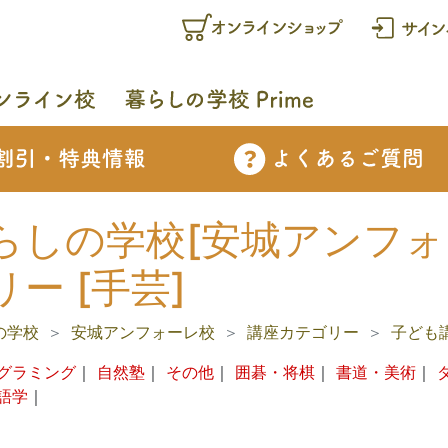
らしの学校[安城アンフォー
リー [手芸]
の学校
安城アンフォーレ校
講座カテゴリー
子ども
グラミング
｜
自然塾
｜
その他
｜
囲碁・将棋
｜
書道・美術
｜
語学
｜