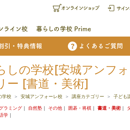
らしの学校[安城アンフォー
リー [書道・美術]
の学校
安城アンフォーレ校
講座カテゴリー
子ども
グラミング
｜
自然塾
｜
その他
｜
囲碁・将棋
｜
書道・美術
｜
語学
｜