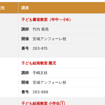
状況
講座
子ども書道教室（年中～小6）
講師
竹内 紫燕
開催
安城アンフォーレ校
番号
263-815
子ども絵画教室 園児
講師
手嶋文枝
開催
安城アンフォーレ校
番号
263-868
子ども絵画教室 小学生①