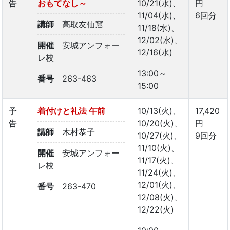
告
おもてなし～
10/21(水)、
円
11/04(水)、
6回分
講師
高取友仙窟
11/18(水)、
12/02(水)、
開催
安城アンフォー
12/16(水)
レ校
13:00～
番号
263-463
15:00
予
着付けと礼法 午前
10/13(火)、
17,420
告
10/20(火)、
円
講師
木村恭子
10/27(火)、
9回分
11/10(火)、
開催
安城アンフォー
11/17(火)、
レ校
11/24(火)、
12/01(火)、
番号
263-470
12/08(火)、
12/22(火)