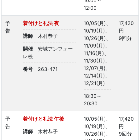
10:00～
12:00
予
着付けと礼法 夜
10/05(月)、
17,420
告
10/19(月)、
円
講師
木村恭子
10/26(月)、
9回分
11/09(月)、
開催
安城アンフォー
11/16(月)、
レ校
11/30(月)、
12/07(月)、
番号
263-471
12/14(月)、
12/21(月)
18:30～
20:30
予
着付けと礼法 午後
10/05(月)、
17,420
告
10/19(月)、
円
講師
木村恭子
10/26(月)、
9回分