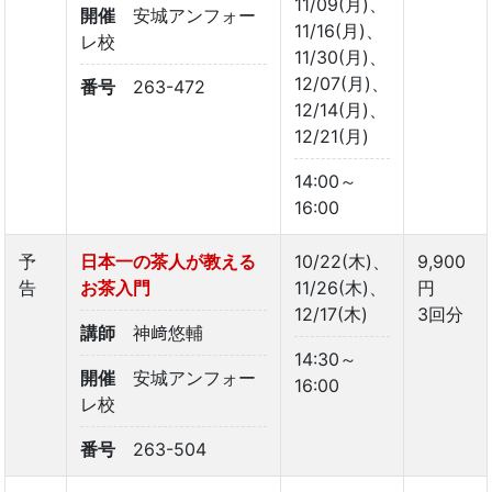
11/09(月)、
開催
安城アンフォー
11/16(月)、
レ校
11/30(月)、
12/07(月)、
番号
263-472
12/14(月)、
12/21(月)
14:00～
16:00
予
日本一の茶人が教える
10/22(木)、
9,900
告
お茶入門
11/26(木)、
円
12/17(木)
3回分
講師
神﨑悠輔
14:30～
開催
安城アンフォー
16:00
レ校
番号
263-504