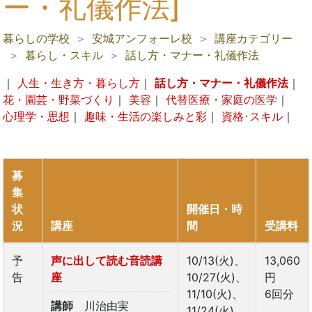
ー・礼儀作法]
暮らしの学校
安城アンフォーレ校
講座カテゴリー
暮らし・スキル
話し方・マナー・礼儀作法
｜
人生・生き方・暮らし方
｜
話し方・マナー・礼儀作法
｜
花・園芸・野菜づくり
｜
美容
｜
代替医療・家庭の医学
｜
心理学・思想
｜
趣味・生活の楽しみと彩
｜
資格･スキル
｜
募
集
状
開催日・時
況
講座
間
受講料
予
声に出して読む音読講
10/13(火)、
13,060
告
座
10/27(火)、
円
11/10(火)、
6回分
講師
川治由実
11/24(火)、