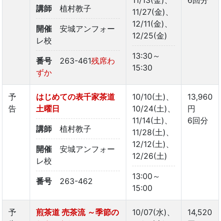
11/13(金)、
6回分
講師
植村教子
11/27(金)、
12/11(金)、
開催
安城アンフォー
12/25(金)
レ校
13:30～
番号
263-461
残席わ
15:30
ずか
予
はじめての表千家茶道
10/10(土)、
13,960
告
土曜日
10/24(土)、
円
11/14(土)、
6回分
講師
植村教子
11/28(土)、
12/12(土)、
開催
安城アンフォー
12/26(土)
レ校
13:00～
番号
263-462
15:00
予
煎茶道 売茶流 ～季節の
10/07(水)、
14,520