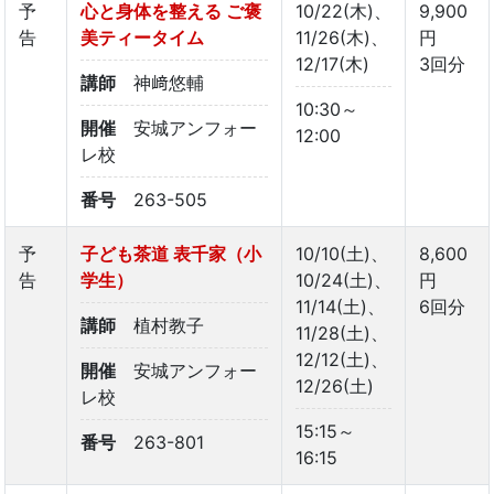
予
心と身体を整える ご褒
10/22(木)、
9,900
告
美ティータイム
11/26(木)、
円
12/17(木)
3回分
講師
神﨑悠輔
10:30～
開催
安城アンフォー
12:00
レ校
番号
263-505
予
子ども茶道 表千家（小
10/10(土)、
8,600
告
学生）
10/24(土)、
円
11/14(土)、
6回分
講師
植村教子
11/28(土)、
12/12(土)、
開催
安城アンフォー
12/26(土)
レ校
15:15～
番号
263-801
16:15