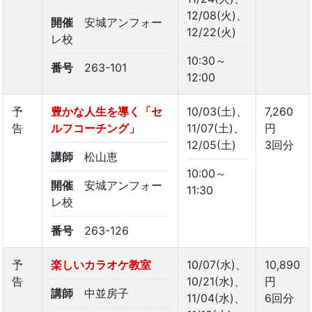
12/08(火)、
開催
安城アンフォー
12/22(火)
レ校
10:30～
番号
263-101
12:00
予
豊かな人生を導く「セ
10/03(土)、
7,260
告
ルフコーチング」
11/07(土)、
円
12/05(土)
3回分
講師
松山恵
10:00～
開催
安城アンフォー
11:30
レ校
番号
263-126
予
楽しいカラオケ教室
10/07(水)、
10,890
告
10/21(水)、
円
講師
中並房子
11/04(水)、
6回分