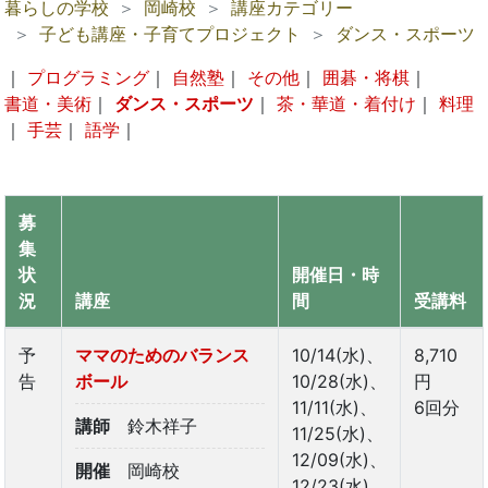
暮らしの学校
岡崎校
講座カテゴリー
子ども講座・子育てプロジェクト
ダンス・スポーツ
｜
プログラミング
｜
自然塾
｜
その他
｜
囲碁・将棋
｜
書道・美術
｜
ダンス・スポーツ
｜
茶・華道・着付け
｜
料理
｜
手芸
｜
語学
｜
募
集
状
開催日・時
況
講座
間
受講料
予
ママのためのバランス
10/14(水)、
8,710
告
ボール
10/28(水)、
円
11/11(水)、
6回分
講師
鈴木祥子
11/25(水)、
12/09(水)、
開催
岡崎校
12/23(水)