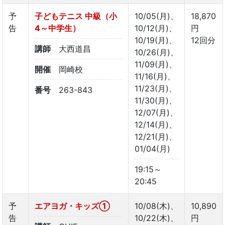
予
子どもテニス 中級（小
10/05(月)、
18,870
告
4～中学生）
10/12(月)、
円
10/19(月)、
12回分
講師
大西道昌
10/26(月)、
11/09(月)、
開催
岡崎校
11/16(月)、
11/23(月)、
番号
263-843
11/30(月)、
12/07(月)、
12/14(月)、
12/21(月)、
01/04(月)
19:15～
20:45
予
エアヨガ・キッズ①
10/08(木)、
10,890
告
10/22(木)、
円