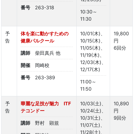
番号
263-318
10:30～
11:30
予
体を楽に動かすための
10/01(木)、
19,800
告
健康パルクール
10/15(木)、
円
11/05(木)、
6回分
講師
柴田真兵 他
11/19(木)、
12/03(木)、
開催
岡崎校
12/17(木)
番号
263-389
11:00～
11:50
予
華麗な足技が魅力 ITF
10/03(土)、
10,890
告
テコンドー
10/24(土)、
円
10/31(土)、
9回分
講師
野村 顕規
11/07(土)、
11/28(土)、