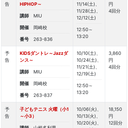
告
HIPHOP～
11/14(土)、
円
11/28(土)、
4回分
講師
MIU
12/12(土)
開催
岡崎校
12:50～
13:20
番号
263-836
予
KIDSダントレ～Jazzダ
10/10(土)、
3,860
告
ンス～
10/24(土)、
円
11/21(土)、
4回分
講師
MIU
12/19(土)
開催
岡崎校
12:50～
13:20
番号
263-837
予
子どもテニス 火曜（小1
10/06(火)、
18,150
告
～小3）
10/13(火)、
円
10/20(火)、
12回分
講師
山根多利男