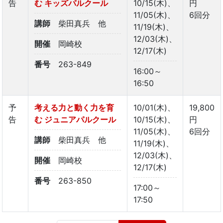
告
む キッズパルクール
10/15(木)、
円
11/05(木)、
6回分
講師
柴田真兵 他
11/19(木)、
12/03(木)、
開催
岡崎校
12/17(木)
番号
263-849
16:00～
16:50
予
考える力と動く力を育
10/01(木)、
19,800
告
む ジュニアパルクール
10/15(木)、
円
11/05(木)、
6回分
講師
柴田真兵 他
11/19(木)、
12/03(木)、
開催
岡崎校
12/17(木)
番号
263-850
17:00～
17:50