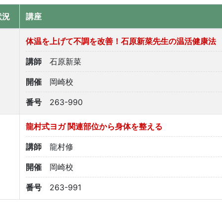
状況
講座
体温を上げて不調を改善！石原新菜先生の温活健康法
講師
石原新菜
開催
岡崎校
番号
263-990
龍村式ヨガ 関連部位から身体を整える
講師
龍村修
開催
岡崎校
番号
263-991