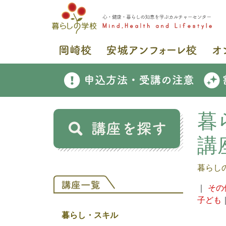
暮
講
暮らし
｜
その
子ども
暮らし・スキル