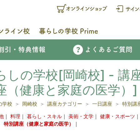
らしの学校[岡崎校] - 講
座（健康と家庭の医学）]
の学校
岡崎校
講座カテゴリー
一日講座
特別講
他
｜
料理
｜
暮らし・スキル
｜
美術・文学
｜
健康・スポーツ
｜
特別講座（健康と家庭の医学）
｜