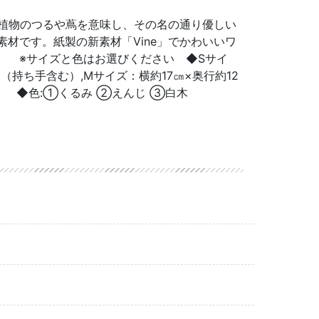
ど植物のつるや蔦を意味し、その名の通り優しい
材です。紙製の新素材「Vine」でかわいいワ
。 ※サイズと色はお選びください ◆Sサイ
5㎝（持ち手含む）,Mサイズ：横約17㎝×奥行約12
） ◆色:①くるみ ②えんじ ③白木