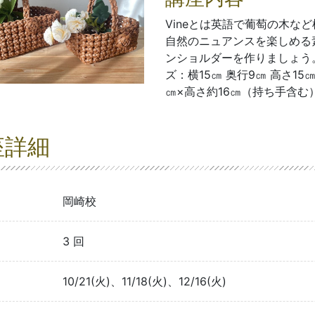
Vineとは英語で葡萄の木な
自然のニュアンスを楽しめる素
ンショルダーを作りましょう
ズ：横15㎝ 奥行9㎝ 高さ1
㎝×高さ約16㎝（持ち手含む
座詳細
岡崎校
3 回
10/21(火)、11/18(火)、12/16(火)