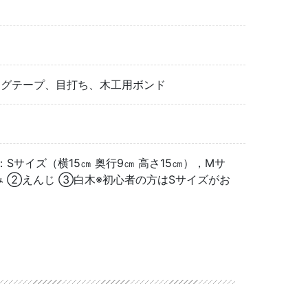
ングテープ、目打ち、木工用ボンド
サイズ（横15㎝ 奥行9㎝ 高さ15㎝），Mサ
くるみ ②えんじ ③白木※初心者の方はSサイズがお