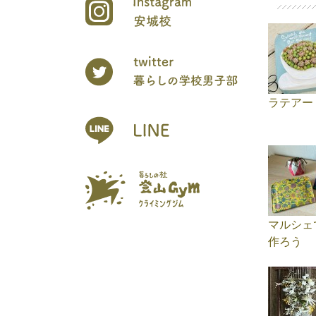
ラテアー
マルシェ
作ろう