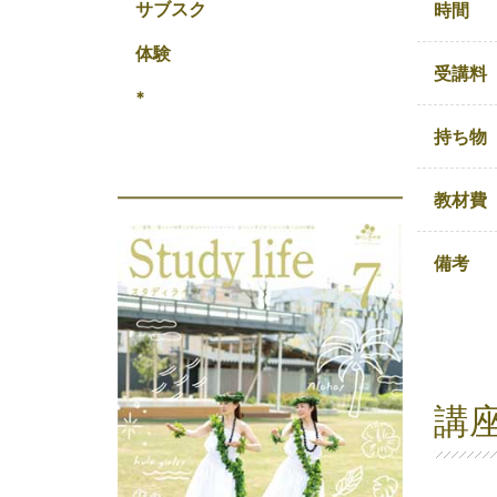
サブスク
時間
体験
受講料
*
持ち物
教材費
備考
講