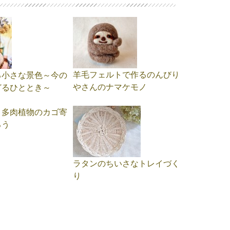
羊毛フェルトで作るのんびり
る小さな景色～今の
やさんのナマケモノ
どるひととき～
と多肉植物のカゴ寄
ろう
ラタンのちいさなトレイづく
り