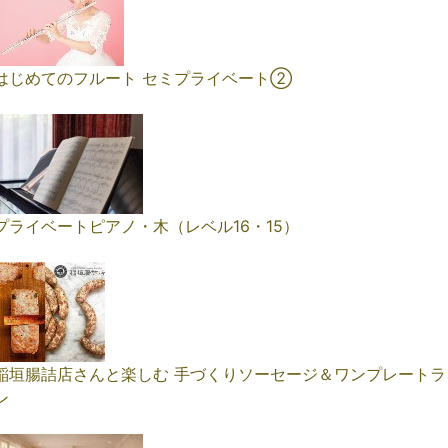
はじめてのフルート セミプライベート②
プライベートピアノ・木（レベル16・15）
稲垣腸詰店さんと楽しむ 手づくりソーセージ＆ワンプレートラ
ン