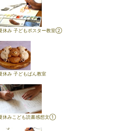
夏休み 子どもポスター教室②
夏休み 子どもぱん教室
夏休みこども読書感想文①