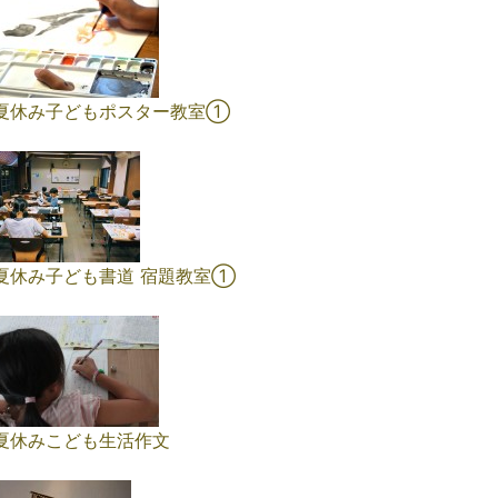
夏休み子どもポスター教室①
夏休み子ども書道 宿題教室①
夏休みこども生活作文