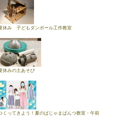
夏休み 子どもダンボール工作教室
夏休みの土あそび
つくってきよう！夏のぱじゃまぱんつ教室・午前