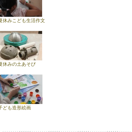
夏休みこども生活作文
夏休みの土あそび
子ども造形絵画