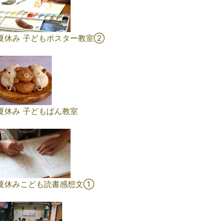
夏休み 子どもポスター教室②
夏休み 子どもぱん教室
夏休みこども読書感想文①