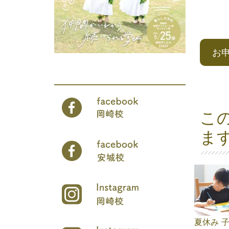
お
こ
ま
夏休み 