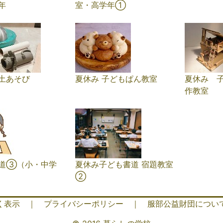
年
室・高学年①
土あそび
夏休み 子どもぱん教室
夏休み 
作教室
道③（小・中学
夏休み子ども書道 宿題教室
②
く表示
｜
プライバシーポリシー
｜
服部公益財団につい