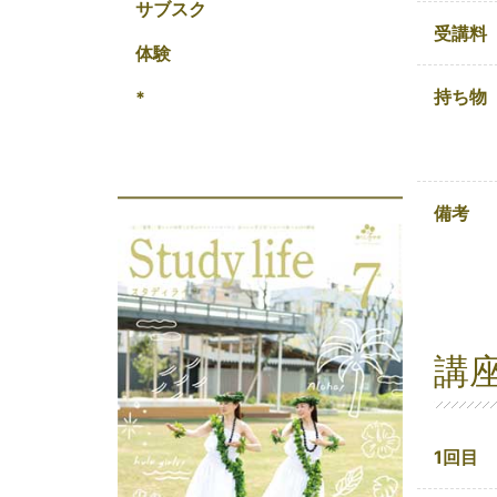
サブスク
受講料
体験
持ち物
*
備考
講
1回目