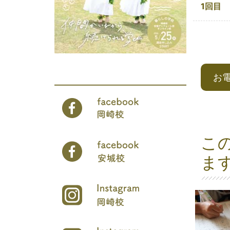
1回目
お
こ
ま