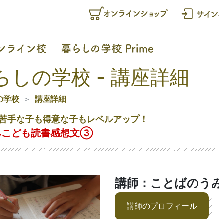
らしの学校 - 講座詳細
の学校
講座詳細
苦手な子も得意な子もレベルアップ！
みこども読書感想文③
講師：ことばのう
講師のプロフィール