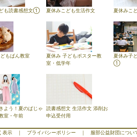
ども読書感想文①
夏休みこども生活作文
夏休みこ
子どもぱん教室
夏休み 子どもポスター教
夏休み子ど
室・低学年
①
きよう！夏のぱじゃ
読書感想文 生活作文 添削お
教室・午前
申込受付用
く表示
｜
プライバシーポリシー
｜
服部公益財団につい