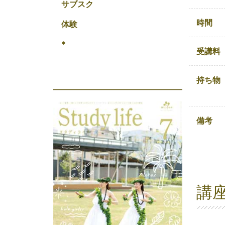
サブスク
時間
体験
*
受講料
持ち物
備考
講