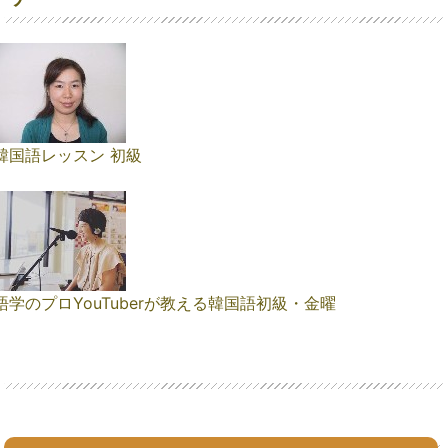
韓国語レッスン 初級
語学のプロYouTuberが教える韓国語初級・金曜