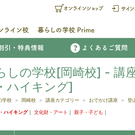
らしの学校[岡崎校] - 講
・ハイキング]
の学校
岡崎校
講座カテゴリー
おでかけ講座
登
・ハイキング
｜
文化財・アート
｜
親子・子ども
｜