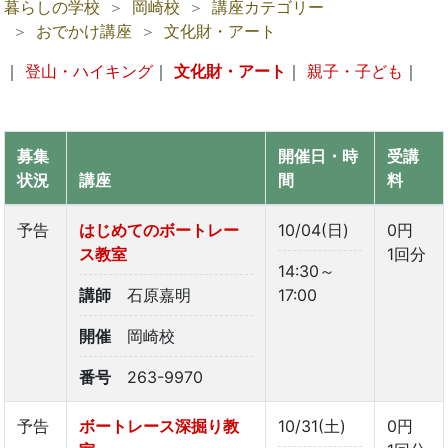
暮らしの学校
岡崎校
講座カテゴリー
おでかけ講座
文化財・アート
｜
登山・ハイキング
｜
文化財・アート
｜
親子・子ども
｜
募集
開催日・時
受講
状況
講座
間
料
予告
はじめてのボートレー
10/04(日)
0円
ス教室
1回分
14:30～
講師
石原嘉明
17:00
開催
岡崎校
番号
263-9970
予告
ボートレース深掘り教
10/31(土)
0円