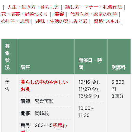
｜
人生・生き方・暮らし方
｜
話し方・マナー・礼儀作法
｜
花・園芸・野菜づくり
｜
美容
｜
代替医療・家庭の医学
｜
心理学・思想
｜
趣味・生活の楽しみと彩
｜
資格･スキル
｜
募
集
状
開催日・時
況
講座
間
受講料
予
暮らしの中のやさしい
10/16(金)、
5,800
告
お灸
11/27(金)、
円
12/25(金)
3回分
講師
紫倉実和
10:00～
開催
岡崎校
11:30
番号
263-115
残席わ