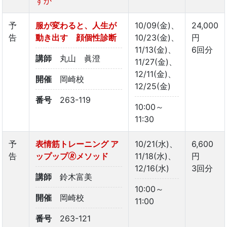
ずか
予
服が変わると、人生が
10/09(金)、
24,000
告
動き出す 顔個性診断
10/23(金)、
円
11/13(金)、
6回分
講師
丸山 眞澄
11/27(金)、
12/11(金)、
開催
岡崎校
12/25(金)
番号
263-119
10:00～
11:30
予
表情筋トレーニング ア
10/21(水)、
6,600
告
ップップ🄬メソッド
11/18(水)、
円
12/16(水)
3回分
講師
鈴木富美
10:00～
開催
岡崎校
11:00
番号
263-121