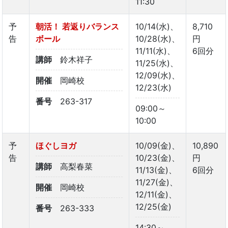
11:30
予
朝活！ 若返りバランス
10/14(水)、
8,710
告
ボール
10/28(水)、
円
11/11(水)、
6回分
講師
鈴木祥子
11/25(水)、
12/09(水)、
開催
岡崎校
12/23(水)
番号
263-317
09:00～
10:00
予
ほぐしヨガ
10/09(金)、
10,890
告
10/23(金)、
円
講師
高梨春菜
11/13(金)、
6回分
11/27(金)、
開催
岡崎校
12/11(金)、
12/25(金)
番号
263-333
14:30～