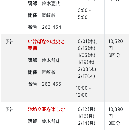
講師
鈴木憲代
13:00～
開催
岡崎校
15:00
番号
263-454
予告
いけばなの歴史と
10/01(木)、
10,520
実習
10/15(木)、
円
11/05(木)、
6回分
講師
鈴木郁雄
11/19(木)、
12/03(木)、
開催
岡崎校
12/17(木)
番号
263-455
10:00～
12:00
予告
池坊立花を楽しむ
10/12(月)、
10,890
11/16(月)、
円
講師
鈴木郁雄
12/14(月)
3回分