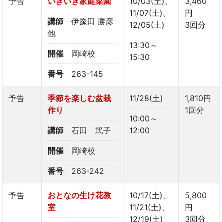
予告
いきいき家庭菜園
10/03(土)、
3,460
11/07(土)、
円
講師
伊豫田 勝彦
12/05(土)
3回分
他
13:30～
開催
岡崎校
15:30
番号
263-145
予告
季節を楽しむ盆栽
11/28(土)
1,810円
作り
1回分
10:00～
講師
石田 篤子
12:00
開催
岡崎校
番号
263-242
予告
おとなの生け花教
10/17(土)、
5,800
室
11/21(土)、
円
12/19(土)
3回分