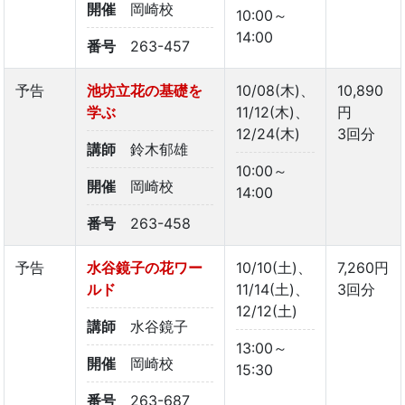
開催
岡崎校
10:00～
14:00
番号
263-457
予告
池坊立花の基礎を
10/08(木)、
10,890
学ぶ
11/12(木)、
円
12/24(木)
3回分
講師
鈴木郁雄
10:00～
開催
岡崎校
14:00
番号
263-458
予告
水谷鏡子の花ワー
10/10(土)、
7,260円
ルド
11/14(土)、
3回分
12/12(土)
講師
水谷鏡子
13:00～
開催
岡崎校
15:30
番号
263-687