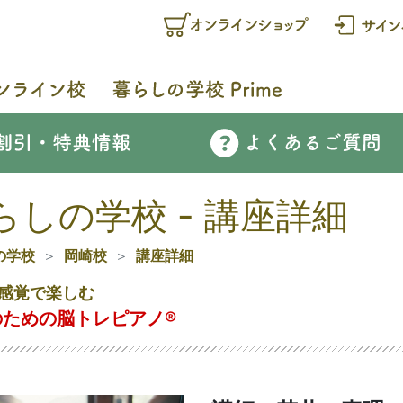
らしの学校 - 講座詳細
の学校
岡崎校
講座詳細
感覚で楽しむ
ための脳トレピアノ®️