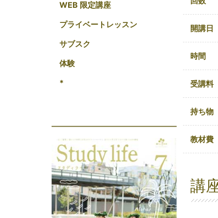
回数
WEB 限定講座
プライベートレッスン
開講日
サブスク
時間
体験
*
受講料
持ち物
教材費
講