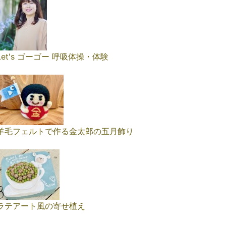
Let's ゴーゴー 呼吸体操・体験
羊毛フェルトで作る金太郎の五月飾り
ラテアート風の寄せ植え