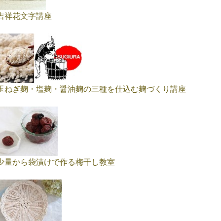
吉祥花文字講座
玉ねぎ麹・塩麹・醤油麹の三種を仕込む麹づくり講座
少量から袋漬けで作る梅干し教室