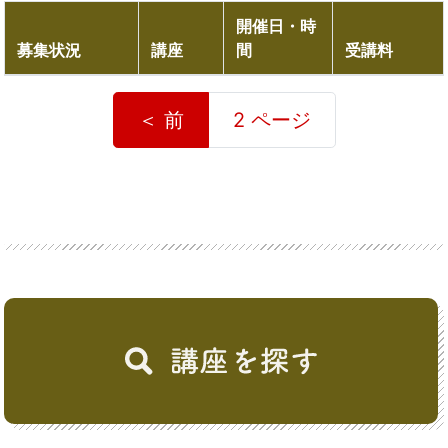
開催日・時
募集状況
講座
間
受講料
＜ 前
2 ページ