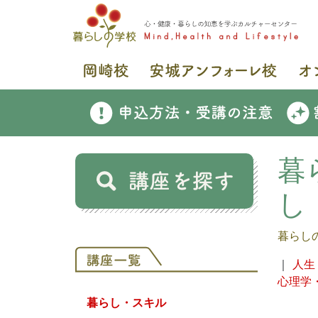
暮
し
暮らし
｜
人生
心理学
暮らし・スキル