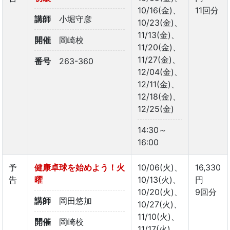
10/16(金)、
11回分
講師
小堀守彦
10/23(金)、
11/13(金)、
開催
岡崎校
11/20(金)、
11/27(金)、
番号
263-360
12/04(金)、
12/11(金)、
12/18(金)、
12/25(金)
14:30～
16:00
予
健康卓球を始めよう！火
10/06(火)、
16,330
告
曜
10/13(火)、
円
10/20(火)、
9回分
講師
岡田悠加
10/27(火)、
11/10(火)、
開催
岡崎校
11/17(火)、