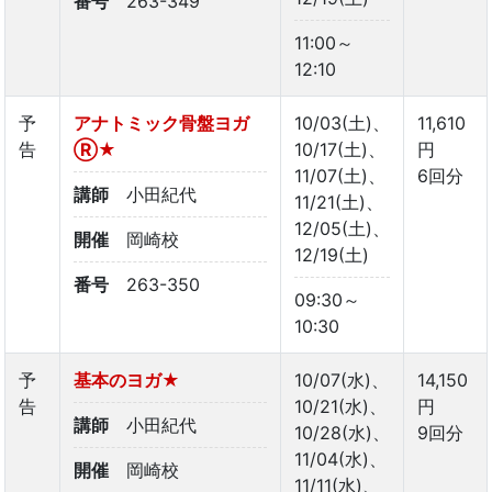
番号
263-349
11:00～
12:10
予
アナトミック骨盤ヨガ
10/03(土)、
11,610
告
Ⓡ★
10/17(土)、
円
11/07(土)、
6回分
講師
小田紀代
11/21(土)、
12/05(土)、
開催
岡崎校
12/19(土)
番号
263-350
09:30～
10:30
予
基本のヨガ★
10/07(水)、
14,150
告
10/21(水)、
円
講師
小田紀代
10/28(水)、
9回分
11/04(水)、
開催
岡崎校
11/11(水)、