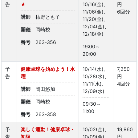
告
★
10/16(金)、
円
11/06(金)、
6回分
講師
柿野とも子
11/20(金)、
12/04(金)、
開催
岡崎校
12/18(金)
番号
263-356
19:00～
20:00
予
健康卓球を始めよう！水
10/14(水)、
7,250
告
曜
10/28(水)、
円
11/11(水)、
4回分
講師
岡田悠加
12/09(水)
開催
岡崎校
09:30～
11:00
番号
263-358
予
楽しく運動！健康卓球・
10/02(金)、
19,960
告
初級
10/09(金)、
円