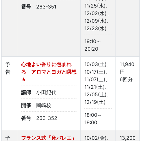
11/25(水)、
番号
263-351
12/02(水)、
12/09(水)、
12/23(水)
19:10～
20:20
予
心地よい香りに包まれ
10/03(土)、
11,940
告
る アロマとヨガと瞑想
10/17(土)、
円
★
11/07(土)、
6回分
11/21(土)、
講師
小田紀代
12/05(土)、
12/19(土)
開催
岡崎校
18:00～
番号
263-352
19:00
予
フランス式「床バレエ」
10/02(金)、
13,200