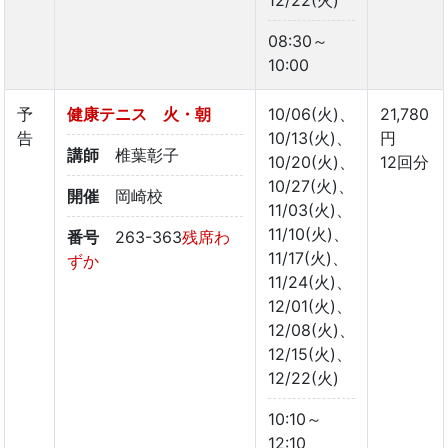
12/22(火)
08:30～
10:00
予
健康テニス 火・朝
10/06(火)、
21,780
告
10/13(火)、
円
講師
椎葉彰子
10/20(火)、
12回分
10/27(火)、
開催
岡崎校
11/03(火)、
11/10(火)、
番号
263-363
残席わ
11/17(火)、
ずか
11/24(火)、
12/01(火)、
12/08(火)、
12/15(火)、
12/22(火)
10:10～
12:10