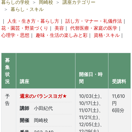
暮らしの学校
岡崎校
講座カテゴリー
暮らし・スキル
｜
人生・生き方・暮らし方
｜
話し方・マナー・礼儀作法
｜
花・園芸・野菜づくり
｜
美容
｜
代替医療・家庭の医学
｜
心理学・思想
｜
趣味・生活の楽しみと彩
｜
資格･スキル
｜
募
集
状
開催日・時
況
講座
間
受講料
予
週末のバランスヨガ★
10/03(土)、
11,610
告
10/17(土)、
円
講師
小田紀代
11/07(土)、
6回分
11/21(土)、
開催
岡崎校
12/05(土)、
12/19(土)