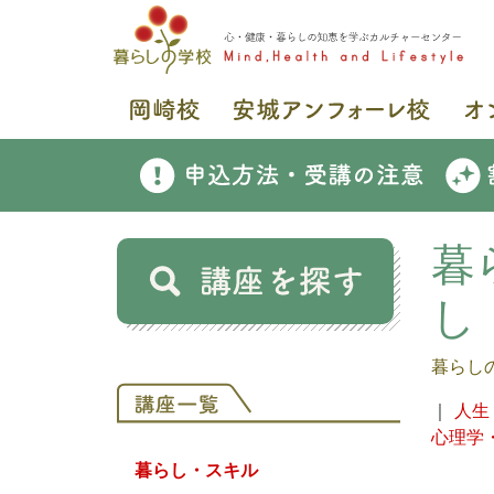
暮
し
暮らし
｜
人生
心理学
暮らし・スキル